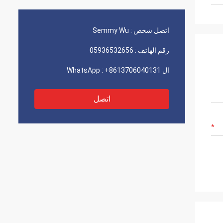
اتصل شخص :
Semmy Wu
رقم الهاتف :
05936532656
ال WhatsApp :
+8613706040131
اتصل