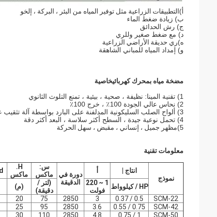
أ)
التطبيقات الزراعية مثل توفير المياه من البئر ، البركة ، إلخ
و
ب) زيادة ضغط الماء
ج) رش الحدائق
د) مع ضغط صغير وللري
ه)
ري حديقة الأراضي الزراعية
و) إمداد المياه للمباني الشاهقة
مضخة مياه بمحرك كهربائي
خاصية
1) تقنية المينا: نظيفة ، صحية ، بيئية ، تمنع التلوث الثانوي
2) نحاس عالي الجودة 100٪ ، خرج 100٪
3) ألواح الصلب السليكونية المدلفنة على البارد بواسطة آلة تثقيب عالية السرعة
4) تحمل نوعية جيدة ، السطح أكثر سلاسة ، البعد أكثر دقة
5)
مظهر جميل ، إنساني ، مقبض ، سهل الحركة
معلومات تقنية
س:
H.
انتاج |
أ
d
دورة في
ماكس
ماكس
نموذج
الدقيقة
1 ~ 220
(لتر /
HP / كيلوواط
(م)
فولت
دقيقة)
20
75
2850
3
0.5 / 0.37
SCM-22
25
95
2850
3.6
0.75 / 0.55
SCM-42
30
110
2850
4.8
1 / 0.75
SCM-50