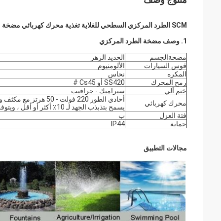
SCM الطرد المركزي السطحي للغلاية تغذية محرك كهربائي مضخة مياه للمزرعة ، كفاءة عالية
1. وصف مضخة الطرد المركزي
مضخة
الجسم
الحديد الزهر
قوس السيارات
الألومنيوم
المكره
نحاس
رمح المحرك
SS420 أو Cs45 #
ختم آلي
سيراميك - جرافيت
محرك كهربائي
يسمح بتذبذب الجهد لـ 10٪ أكثر أو أقل ، ويتوفر أيضًا جهد آخر لـ 60 هرتز.
فئة العزل
ب
حماية
IP44
مجالات التطبيق