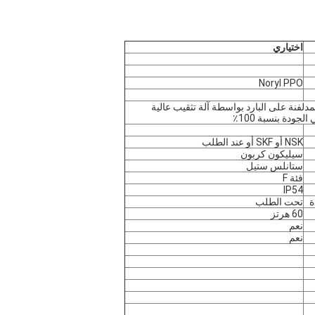
اختياري
Noryl PPO
لمدلفنة على البارد بواسطة آلة تثقيب عالية
NSK أو SKF أو عند الطلب
سيليكون كربون
ستانلس ستيل
فئة F
IP54
تحت الطلب
60 هرتز
نعم
نعم