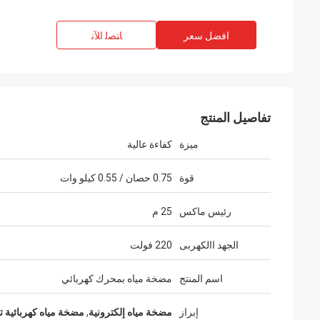
افضل سعر
ﺎﺘﺼﻟ ﺍﻶﻧ
تفاصيل المنتج
ميزة
كفاءة عالية
قوة
0.75 حصان / 0.55 كيلو وات
رئيس ماكس
25 م
فاديم زابيياكا
الجهد االكهربى
220 فولت
Zhongzhi جيد حقا على تصميم وتصنيع ا
مهندسين من ذوي الخبرة خدمة لنا لطيفة جدا.
اسم المنتج
مضخة مياه بمحرك كهربائي
إبراز
مضخة مياه إلكترونية
,
مضخة مياه كهربائية ت