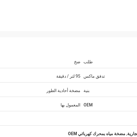
طلب
ضخ
تدفق ماكس
95 لتر / دقيقة
بنية
مضخة أحادية الطور
السيد يلماز Türkoğlu
OEM
المعمول بها
وقد تم العمل معا لأكثر من 3 سنوات محترفة
لمنتجات.
ذا
للغاية. جميع المنتجات تعمل بشكل جيد في أنواع
المعدات لدينا. شكرا لكم.
جارية
,
مضخة مياه بمحرك كهربائي OEM