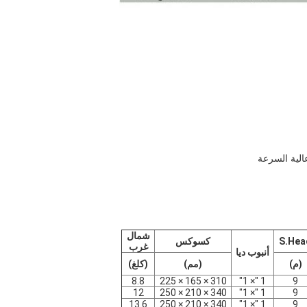
شمال
S.Hea
كسوكس
غرب
أنبوب ديا
(م)
(مم)
(كلغ)
8.8
310 × 165 × 225
1 "× 1"
9
12
340 × 210 × 250
1 "× 1"
9
13.6
340 × 210 × 250
1 "× 1"
9