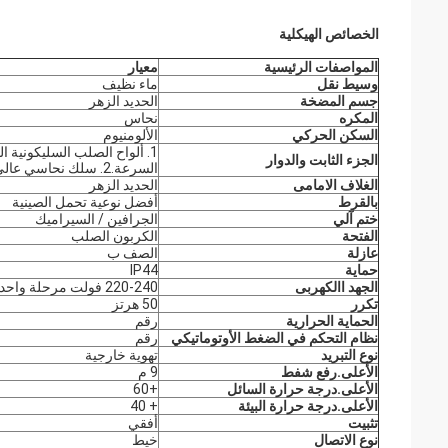
الخصائص الهيكلية
المواصفات الرئيسية
معيار
وسيط نقل
ماء نظيف
جسم المضخة
الحديد الزهر
المكره
نحاس
السكن الحركي
الألومنيوم
1. ألواح الصلب السليكونية ا
الجزء الثابت والدوار
السرعة.2. سلك نحاسي عالي الجودة بنسبة 100٪
الغلاف الامامى
الحديد الزهر
ب
القرط
أفضل نوعية تحمل الصينية
ختم آلي
الجرافين / السيراميك
الفتحة
الكربون الصلب
عازلة
الصف ب
حماية
IP44
الجهد االكهربى
220-240 فولت مرحلة واحدة
تكرر
50 هرتز
الحماية الحرارية
رقم
نظام التحكم في الضغط الأوتوماتيكي
رقم
نوع التبريد
تهوية خارجية
الأعلى.رفع شفط
9 م
الأعلى.درجة حرارة السائل
+60
الأعلى.درجة حرارة البيئة
+ 40
تثبيت
أفقي
نوع الاتصال
خيط