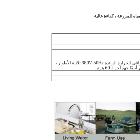
أحادي الطور 220 فولت - 50 هرتز مع مكثف واقي للحرارة الزائدة.380V-50Hz ثلاثية الأطوار ،