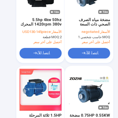
جولة في المعمل
مراقبة الجودة
مضخة مياه الصرف
5.5hp 4kw 50hz
الصحي ذات السعة
1420rpm 380v المحرك
اتصل بنا
الكبيرة لمضخة الطرد
الكهربائي 100L3-4 عمود
الأسعار:
negotiated
الأسعار:
USD130-145piece
المركزي أحادية الطور
مجوف فولتاج 5kw
MOQ:
حاسب شخصي 1
2 قطعة
MOQ:
مقياس ثلاثي المراحل
حالات
المحرك الحثيث غير
أحصل على آخر سعر
أحصل على آخر سعر
المتزامن التيار المتردد
اطلب اقتباس
ﺎﺘﺼﻟ ﺍﻶﻧ
ﺎﺘﺼﻟ ﺍﻶﻧ
Company News
محرك كهربائي مضخة مياه
الجوف رمح موتور
3 طور إستقراء محرك
0.75HP 0.55KW مضخة
1.5HP ثلاثة المرحلة