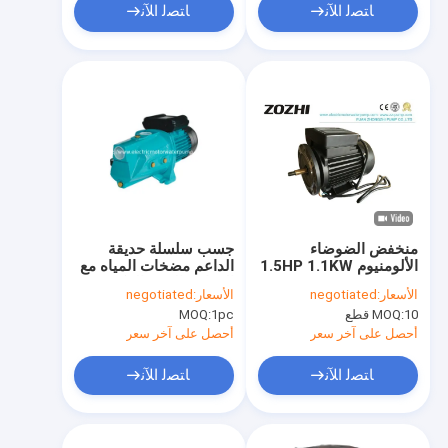
ﺎﺘﺼﻟ ﺍﻶﻧ
ﺎﺘﺼﻟ ﺍﻶﻧ
منخفض الضوضاء
جسب سلسلة حديقة
الألومنيوم 1.5HP 1.1KW
الداعم مضخات المياه مع
حمام سباحة AC موتور
النحاس النقي المكره
الأسعار:
negotiated
الأسعار:
negotiated
عالية الكفاءة
10 قطع
MOQ:
1pc
MOQ:
أحصل على آخر سعر
أحصل على آخر سعر
ﺎﺘﺼﻟ ﺍﻶﻧ
ﺎﺘﺼﻟ ﺍﻶﻧ