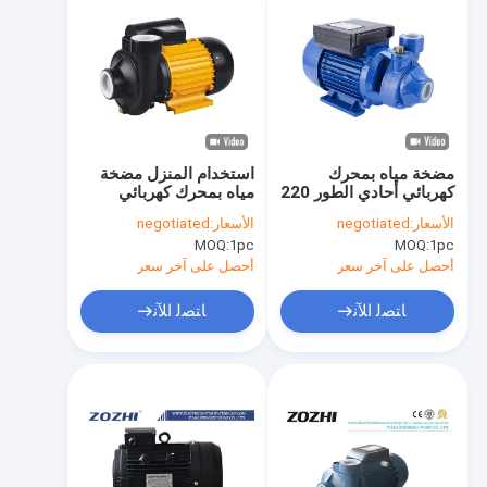
مضخة مياه بمحرك
استخدام المنزل مضخة
كهربائي أحادي الطور 220
مياه بمحرك كهربائي
فولت QB 80 لنظام
صغير DKM SERIES
الأسعار:
negotiated
الأسعار:
negotiated
التعزيز المنزلي
ضمان لمدة سنة واحدة
MOQ:
1pc
MOQ:
1pc
أحصل على آخر سعر
أحصل على آخر سعر
ﺎﺘﺼﻟ ﺍﻶﻧ
ﺎﺘﺼﻟ ﺍﻶﻧ
مسكن
منتجات
معلومات عنا