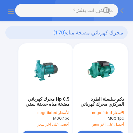
محرك كهربائي مضخة مياه
(170)
دكم سلسلة الطرد
0.5 Hp محرك كهربائي
المركزي محرك كهربائي
مضخة مياه حديقة سقي
مضخة مياه 0.75hp
نقل المياه الكهربائية
الأسعار:
negotiated
الأسعار:
negotiated
110v 60hz لمنطقة
مضخة
MOQ:
1pc
MOQ:
1pc
الصرف الصحي
أحصل على آخر سعر
أحصل على آخر سعر