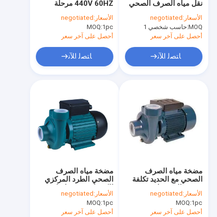
نقل مياه الصرف الصحي
440V 60HZ مرحلة
مرحلة واحدة التعريفي موتور
الزراعية 180 لتر / دقيقة
واحدة مضخة الطرد
الأسعار:
negotiated
الأسعار:
negotiated
المركزي المجاري مضخة
MOQ:
محرك IE2
حاسب شخصي 1
1pc
MOQ:
مستنقع 2DKM -16
أحصل على آخر سعر
أحصل على آخر سعر
محرك IE3
ﺎﺘﺼﻟ ﺍﻶﻧ
ﺎﺘﺼﻟ ﺍﻶﻧ
محرك مضخة بركة
محرك كهربائي للمضخة الهيدروليكية
مضخة مياه الطرد المركزي
مضخة المياه المحيطية
مضخة فتيلة الذاتي
مضخة مياه الصرف
مضخة مياه الصرف
مضخة مياه أوتوماتيكية
الصحي مع الحديد تكلفة
الصحي الطرد المركزي
مضخة الجسم ل مضخة
الكهربائية 2HP لنقل
الأسعار:
negotiated
الأسعار:
negotiated
مياه الصرف الصحي نقل
المياه
مضخة طاردة مركزية متعددة المراحل
MOQ:
1pc
MOQ:
1pc
أحصل على آخر سعر
أحصل على آخر سعر