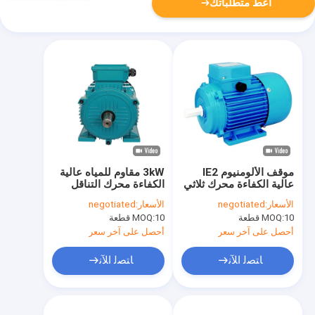
أعط متطلباتك
موقف الألومنيوم IE2
3kW مقاوم للمياه عالية
عالية الكفاءة محرك ثلاثي
الكفاءة محرك التناقل
المراحل المحرك غير
الترددي لضخ المياه
الأسعار:
negotiated
الأسعار:
negotiated
المتزامن المقاوم للماء
الكهربائي
10 قطعة
MOQ:
10 قطعة
MOQ:
للاستخدام الصناعي
أحصل على آخر سعر
أحصل على آخر سعر
ﺎﺘﺼﻟ ﺍﻶﻧ
ﺎﺘﺼﻟ ﺍﻶﻧ