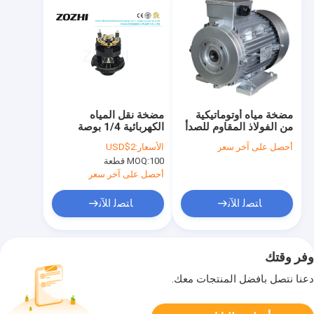
مضخة مياه أوتوماتيكية
مضخة نقل المياه
من الفولاذ المقاوم للصدأ
الكهربائية 1/4 بوصة
45PSI 10A
1.2Mpa 20L / Min
أحصل على آخر سعر
الأسعار:
USD$2
100 قطعة
MOQ:
أحصل على آخر سعر
ﺎﺘﺼﻟ ﺍﻶﻧ
ﺎﺘﺼﻟ ﺍﻶﻧ
وفر وقتك
دعنا نتصل بأفضل المنتجات معك.