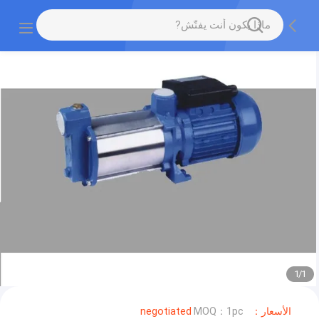
1
/
1
الأسعار：negotiated
MOQ：1pc