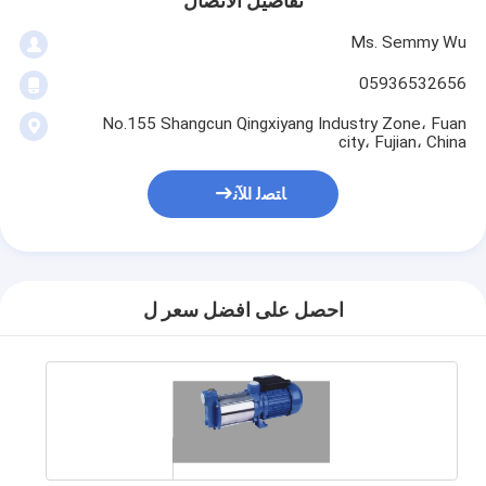
تفاصيل الاتصال
Ms. Semmy Wu
05936532656
No.155 Shangcun Qingxiyang Industry Zone، Fuan
city، Fujian، China
ﺎﺘﺼﻟ ﺍﻶﻧ
احصل على افضل سعر ل