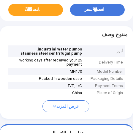
افضل سعر
ﺎﺘﺼﻟ ﺍﻶﻧ
منتوج وصف
,
industrial water pumps
أبرز
stainless steel centrifugal pump
25 working days after received your
Delivery Time
payment
MH170
Model Number
Packed in wooden case
Packaging Details
T/T, L/C
Payment Terms
China
Place of Origin
عرض المزيد