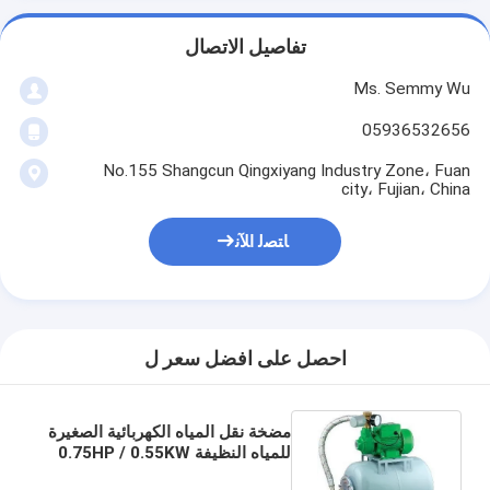
تفاصيل الاتصال
Ms. Semmy Wu
05936532656
No.155 Shangcun Qingxiyang Industry Zone، Fuan
city، Fujian، China
ﺎﺘﺼﻟ ﺍﻶﻧ
احصل على افضل سعر ل
مضخة نقل المياه الكهربائية الصغيرة
للمياه النظيفة 0.75HP / 0.55KW