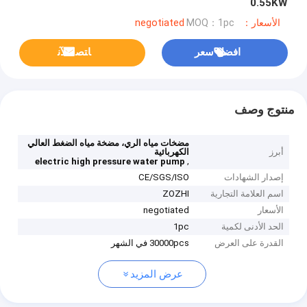
0.55KW
الأسعار：negotiated
MOQ：1pc
افضل سعر
ﺎﺘﺼﻟ ﺍﻶﻧ
منتوج وصف
مضخات مياه الري، مضخة مياه الضغط العالي
أبرز
الكهربائية
,
electric high pressure water pump
إصدار الشهادات
CE/SGS/ISO
اسم العلامة التجارية
ZOZHI
الأسعار
negotiated
الحد الأدنى لكمية
1pc
القدرة على العرض
30000pcs في الشهر
عرض المزيد