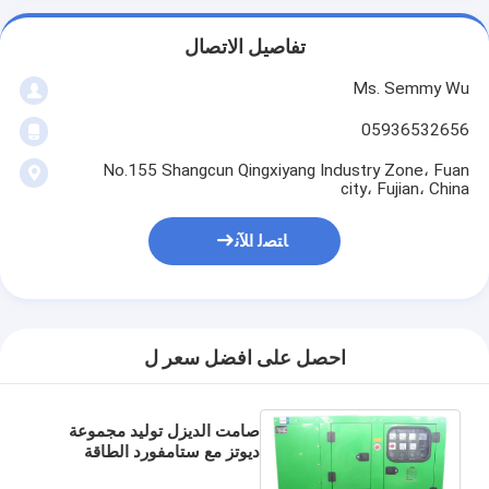
تفاصيل الاتصال
Ms. Semmy Wu
05936532656
No.155 Shangcun Qingxiyang Industry Zone، Fuan
city، Fujian، China
ﺎﺘﺼﻟ ﺍﻶﻧ
احصل على افضل سعر ل
صامت الديزل توليد مجموعة
ديوتز مع ستامفورد الطاقة
الاحتياطية 253kva / 202kw