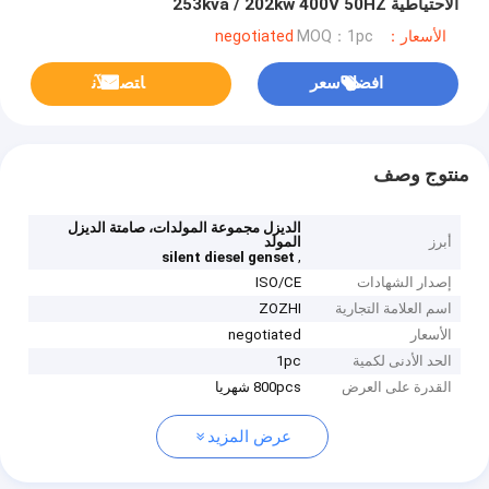
الاحتياطية 253kva / 202kw 400V 50HZ
الأسعار：negotiated
MOQ：1pc
افضل سعر
ﺎﺘﺼﻟ ﺍﻶﻧ
منتوج وصف
الديزل مجموعة المولدات، صامتة الديزل
أبرز
المولد
,
silent diesel genset
إصدار الشهادات
ISO/CE
اسم العلامة التجارية
ZOZHI
الأسعار
negotiated
الحد الأدنى لكمية
1pc
القدرة على العرض
800pcs شهريا
عرض المزيد