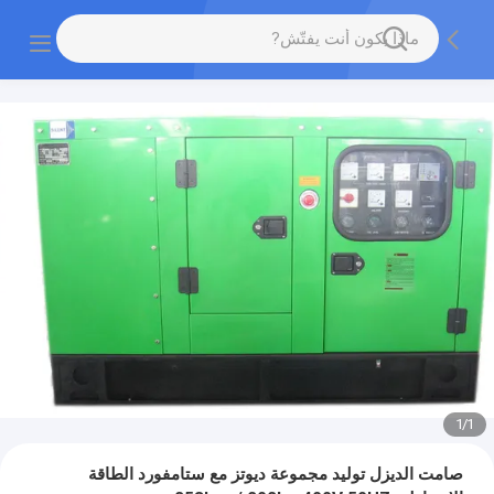
1
/
1
صامت الديزل توليد مجموعة ديوتز مع ستامفورد الطاقة