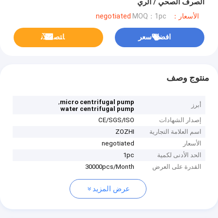
الصرف الصحي / الري
الأسعار：negotiated
MOQ：1pc
افضل سعر
ﺎﺘﺼﻟ ﺍﻶﻧ
منتوج وصف
,
micro centrifugal pump
أبرز
water centrifugal pump
إصدار الشهادات
CE/SGS/ISO
اسم العلامة التجارية
ZOZHI
الأسعار
negotiated
الحد الأدنى لكمية
1pc
القدرة على العرض
30000pcs/Month
عرض المزيد