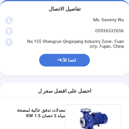
تفاصيل الاتصال
Ms. Semmy Wu
05936532656
No.155 Shangcun Qingxiyang Industry Zone، Fuan
city، Fujian، China
ﺎﺘﺼﻟ ﺍﻶﻧ
احصل على افضل سعر ل
معدلات تدفق عالية لمضخة
مياه 2 حصان 1.5 KW
لتصريف مياه الصرف الصحي
/ الري