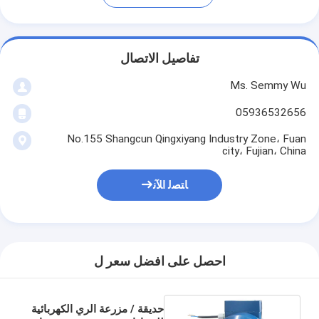
تفاصيل الاتصال
Ms. Semmy Wu
05936532656
No.155 Shangcun Qingxiyang Industry Zone، Fuan
city، Fujian، China
ﺎﺘﺼﻟ ﺍﻶﻧ
احصل على افضل سعر ل
حديقة / مزرعة الري الكهربائية