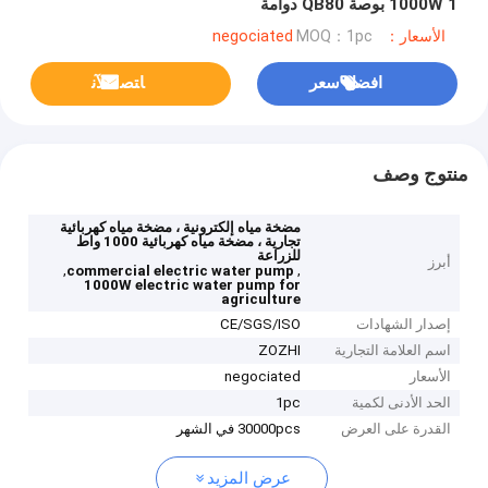
1000W 1 بوصة QB80 دوامة
الأسعار：negociated
MOQ：1pc
افضل سعر
ﺎﺘﺼﻟ ﺍﻶﻧ
منتوج وصف
مضخة مياه إلكترونية ، مضخة مياه كهربائية
تجارية ، مضخة مياه كهربائية 1000 واط
للزراعة
أبرز
,
,
commercial electric water pump
1000W electric water pump for
agriculture
إصدار الشهادات
CE/SGS/ISO
اسم العلامة التجارية
ZOZHI
الأسعار
negociated
الحد الأدنى لكمية
1pc
القدرة على العرض
30000pcs في الشهر
عرض المزيد