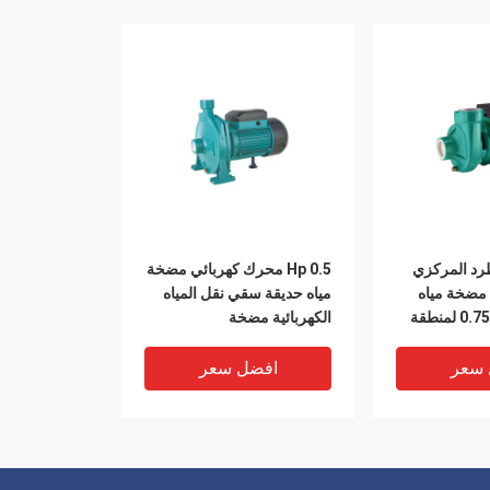
رد المركزي
0.5 Hp محرك كهربائي مضخة
مضخة مياه
مياه حديقة سقي نقل المياه
0.75hp 110v 60hz لمنطقة
الكهربائية مضخة
 سعر
افضل سعر