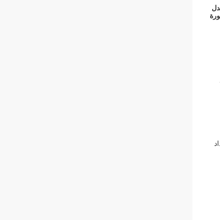
دل
متطورة
اد