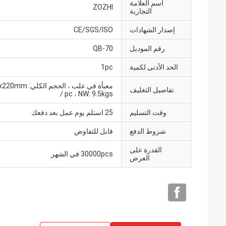
اسم العلامة
ZOZHI
التجارية
إصدار الشهادات
CE/SGS/ISO
رقم الموديل
QB-70
الحد الأدنى لكمية
1pc
معبأة في علب ، الحجم
تفاصيل التغليف
/ pc ، NW: 9.5kgs
وقت التسليم
25 استلم يوم عمل بعد دفعك
شروط الدفع
قابل للتفاوض
القدرة على
30000pcs في الشهر
العرض