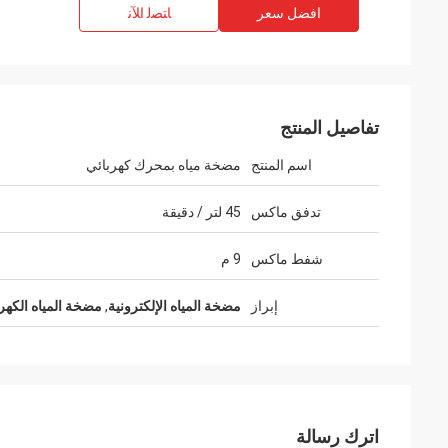
افضل سعر
ﺎﺘﺼﻟ ﺍﻶﻧ
تفاصيل المنتج
اسم المنتج
مضخة مياه بمحرك كهربائي
تدفق ماكس
45 لتر / دقيقة
شفط ماكس
9 م
إبراز
مضخة المياه الإلكترونية
,
مضخة المياه الكهربا
السيد يلماز lu
فاديم زابيياكا
Zhongzhi جيد حقا على تصميم وتصنيع المنتجات.
للغاية. جميع ا
مهندسين من ذوي الخبرة خدمة لنا لطيفة جدا.
اترك رسالة