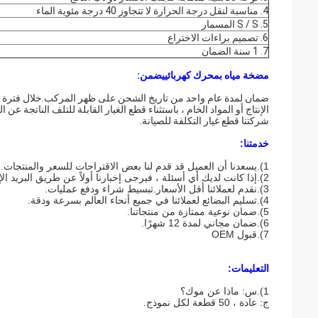
4. مناسبة لنقل درجة الحرارة لا تتجاوز 40 درجة مئوية الماء
5. S / S المسمار
6. تصميم براءات الاختراع
7. 1 سنة الضمان
مضخة مياه بمحرك كهربائي
يضمن:
ضمان لمدة عام واحد من تاريخ الشحن على ظهر المركب.خلال فترة ال
الإنتاج أو المواد الخام ، باستثناء قطع الغيار القابلة للتلف الناتجة ع
شركتنا قطع غيار التكلفة للصيانة.
خدمتنا:
1).يسعدنا أن العميل قد قدم لنا بعض الاقتراحات للسعر والمنتجات.
2).إذا كانت لديك أي أسئلة ، فيرجى إخبارنا أولاً عن طريق البريد الإلكتروني أو الهاتف.بعد ذلك ، يمكننا التعامل معهم في الوقت المناسب.
3).نقدم لعملائنا أقل الأسعار.تبسيط شراء ودفع عمليات.
4).تسليم البضائع لعملائنا في جميع أنحاء العالم بسرعة ودقة.
5).ضمان نوعية ممتازة من منتجاتنا.
6).ضمان مجاني لمدة 12 شهرًا.
7).قبول OEM
التعليمات:
1).س: ماذا عن موك؟
ج: عادة ، 50 قطعة لكل نموذج.