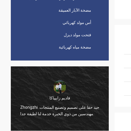
مضخة الآبار العميقة
أس مولد كهربائي
فتحت مولد ديزل
مضخة مياه كهربائية
فاديم زابيياكا
كبيرة ،
Zhongzhi جيد حقا على تصميم وتصنيع المنتجات.
مهندسين من ذوي الخبرة خدمة لنا لطيفة جدا.