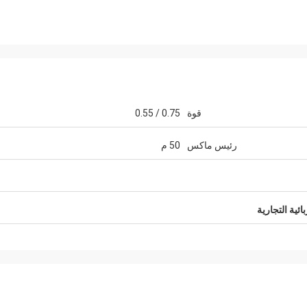
قوة
0.75 / 0.55
رئيس ماكس
50 م
ئية التجارية
Türkoğ
السيد روبن كيمولو
وقد تم العمل معا لأكثر من 3 سنوات محترفة
ذات نوعية جيدة ، الشركات المصنعة 
لمنتجات تعمل بشكل جيد في أنواع
ونحن سعداء لمنتجاتك.
المعدات لدينا. شكرا لكم.