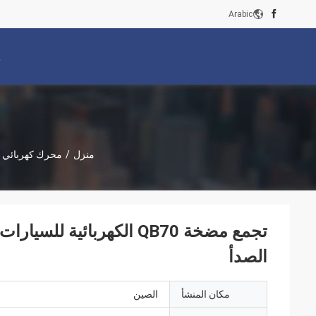
Arabic
م
منزل
/
محرك كهربائي 
الصدأ
مكان المنشأ
الصين