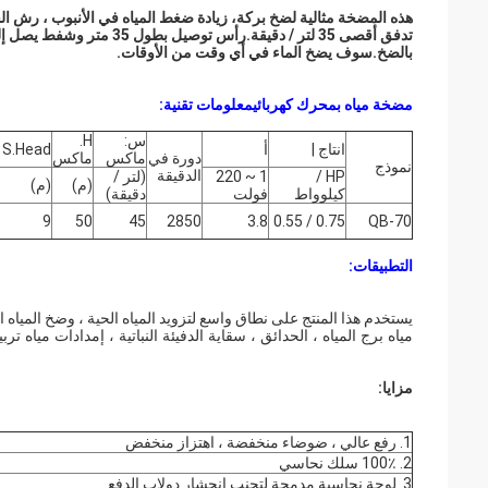
هذه المضخة مثالية ل
ضخ بركة
، زيادة ضغط المياه في الأنبوب ، رش الح
بالضخ.سوف يضخ الماء في أي وقت من الأوقات.
مضخة مياه بمحرك كهربائي
معلومات تقنية:
س:
H.
انتاج |
أ
S.Head
دورة في
ماكس
ماكس
نموذج
الدقيقة
HP /
1 ~ 220
(لتر /
(م)
(م)
كيلوواط
فولت
دقيقة)
9
50
45
2850
3.8
0.75 / 0.55
QB-70
التطبيقات:
يستخدم هذا المنتج على نطاق واسع لتزويد المياه الحية ، وضخ المياه ا
مياه برج المياه ، الحدائق ، سقاية الدفيئة النباتية ، إمدادات مياه تر
مزايا:
1. رفع عالي ، ضوضاء منخفضة ، اهتزاز منخفض
2. 100٪ سلك نحاسي
3. لوحة نحاسية مدمجة لتجنب انحشار دولاب الدفع