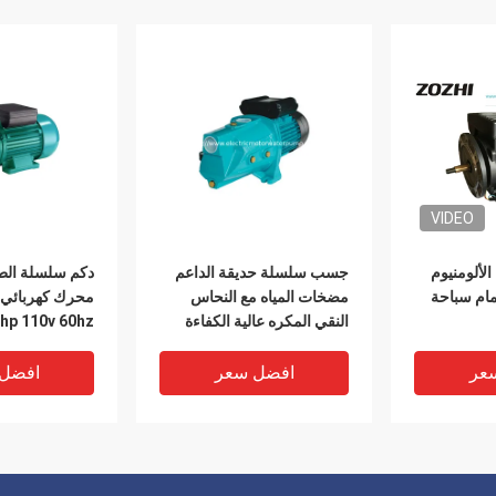
VIDEO
لألومنيوم
جسب سلسلة حديقة الداعم
دكم سلسلة الط
1.5HP  حمام سباحة
مضخات المياه مع النحاس
محرك كهربائي 
النقي المكره عالية الكفاءة
الصرف الصحي
عر
افضل سعر
افضل