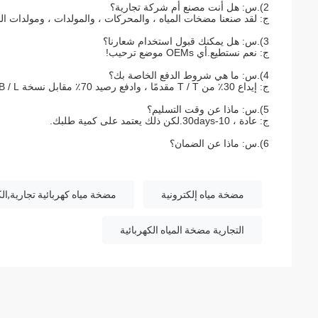
2).س: هل أنت مصنع أم شركة تجارية؟
ج: لقد صنعنا مضخات المياه ، والمحركات ، والمولدات ، ومولدات الديزل 
3).س: هل يمكنك قبول استخدام شعارنا؟
ج: نعم نستطيع.أي OEMs موضع ترحيب!
4).س: ما هي شروط الدفع الخاصة بك؟
ج: إيداع 30٪ من T / T مقدمًا ، وادفع رصيد 70٪ مقابل نسخة B / L.
5).س: ماذا عن وقت التسليم؟
ج: عادة ، 10-30days.لكن ذلك يعتمد على كمية طلبك.
6).س: ماذا عن الضمان؟
مضخة مياه إلكترونية
مضخة مياه كهربائية تجارية,ال
التجارية مضخة المياه الكهربائية