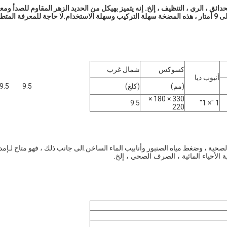
دائق ، الري ، التنظيف ، إلخ. إنه يتميز بهيكل من الحديد الزهر المقاوم للصدأ ومع
تدفق أقصى 35 لتر / دقيقة.رأس توصيل بطول 35 متر وشفط يصل إلى 9 أمتار ، هذه المضخة سهلة التركيب وسهلة الاستخدام.لا حاجة للمعرفة ال
كسوكس
شمال غرب
أنبوب ديا
(مم)
(كلغ)
9.5
9.5
330 × 180 ×
9.5
1 "× 1"
220
لصحية ، وضغط مياه الصنبور وأنابيب الماء الساخن.الى جانب ذلك ، فهو متاح لـ
إمد
بية الأحياء المائية ، الصرف الصحي ، إلخ.