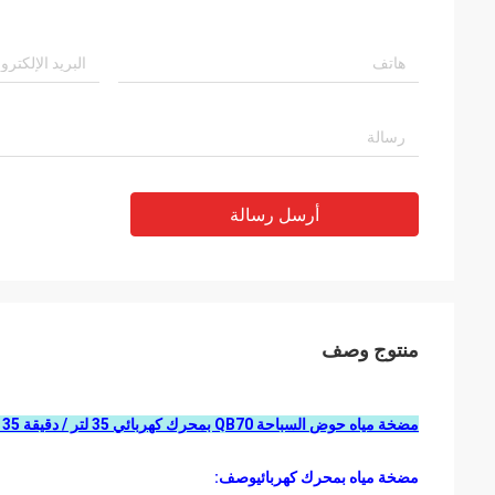
أرسل رسالة
منتوج وصف
مضخة مياه حوض السباحة QB70 بمحرك كهربائي 35 لتر / دقيقة 35 متر 1/2 / حصان مقاوم للصدأ
مضخة مياه بمحرك كهربائي
وصف
: