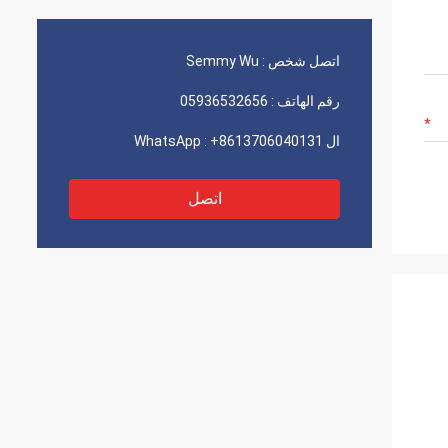
اتصل شخص :
Semmy Wu
رقم الهاتف :
05936532656
ال WhatsApp :
+8613706040131
اتصل