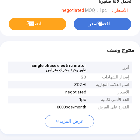
تحمل لآلة صغيرة
الأسعار：negotiated
MOQ：1pc
افضل سعر
ﺎﺘﺼﻟ ﺍﻶﻧ
منتوج وصف
,
single phase electric motor
أبرز
طور وحيد محرك متزامن
إصدار الشهادات
ISO
اسم العلامة التجارية
ZOZHI
الأسعار
negotiated
الحد الأدنى لكمية
1pc
القدرة على العرض
10000pcs/month
عرض المزيد