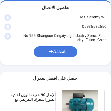
تفاصيل الاتصال
Ms. Semmy Wu
05936532656
No.155 Shangcun Qingxiyang Industry Zone، Fuan
city، Fujian، China
ﺎﺘﺼﻟ ﺍﻶﻧ
احصل على افضل سعر ل
الإطار 90 خفيفة الوزن أحادية
الطور المحرك التعريفي مع
NTN تحمل لآلة صغيرة